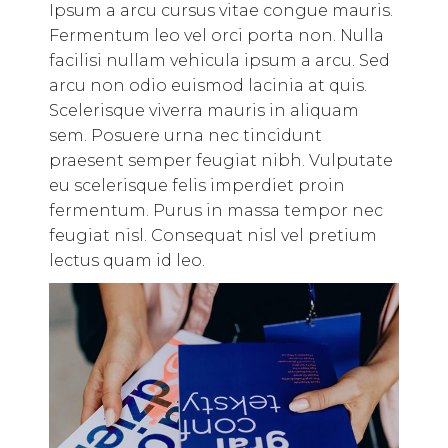
Ipsum a arcu cursus vitae congue mauris.
Fermentum leo vel orci porta non. Nulla
facilisi nullam vehicula ipsum a arcu. Sed
arcu non odio euismod lacinia at quis.
Scelerisque viverra mauris in aliquam
sem. Posuere urna nec tincidunt
praesent semper feugiat nibh. Vulputate
eu scelerisque felis imperdiet proin
fermentum. Purus in massa tempor nec
feugiat nisl. Consequat nisl vel pretium
lectus quam id leo.