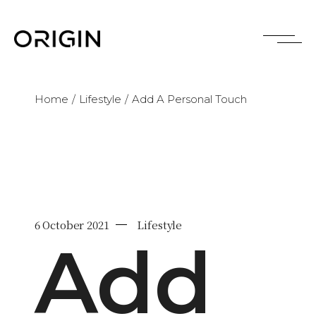
Skip
to
the
content
Home
Lifestyle
Add A Personal Touch
6 October 2021
Lifestyle
Add