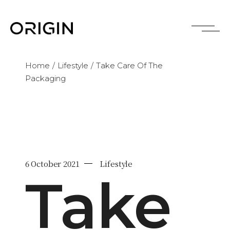
Skip
to
the
content
Home
Lifestyle
Take Care Of The
Packaging
6 October 2021
Lifestyle
Take