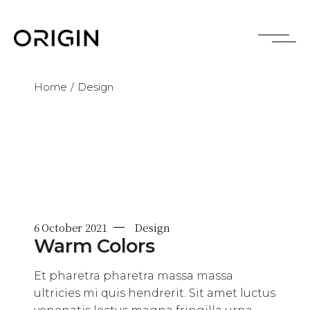
Skip
to
the
content
Home
Design
6 October 2021
Design
Warm Colors
Et pharetra pharetra massa massa
ultricies mi quis hendrerit. Sit amet luctus